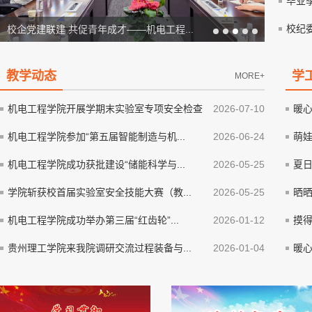
毕业
校纪
校企党建联建 共促青年成才——机电工程...
教学动态
学
MORE+
机电工程学院开展学期末实验室专项安全检查
2026-07-10
暖心
机电工程学院参加“第五届智能制造与机...
2026-06-24
萌娃
机电工程学院成功获批建设“储能科学与...
2026-05-25
夏日
学院斩获校首届实验室安全技能大赛（教...
2026-05-25
晒晒
机电工程学院成功举办第三届“红齿轮”...
2026-01-12
摸得
贵州理工学院来我院调研交流过程装备与...
2026-01-04
暖心