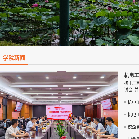
学院新闻
机电工
机电工
讨会”并
机电工
机电工
校企党