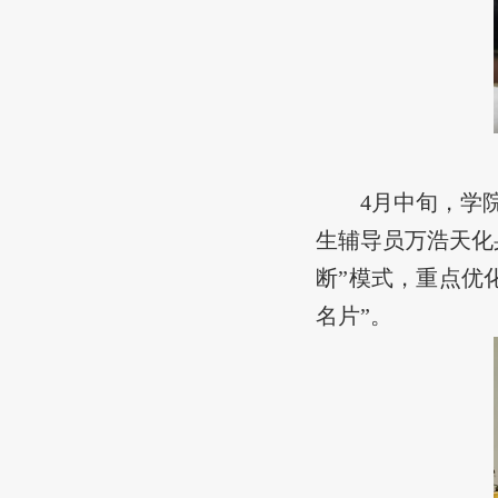
4月
中旬
，
学
生辅导员万浩天化
断”模式，重点优
名片”。