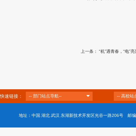
上一条：
“机”遇青春，“电
快速链接：
-- 部门站点导航--
-- 高校站
地址：中国.湖北.武汉.东湖新技术开发区光谷一路206号 邮编：43