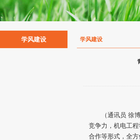
学风建设
学风建设
（
通讯员
徐
竞争力
，
机电工程
合作
等形式，全方