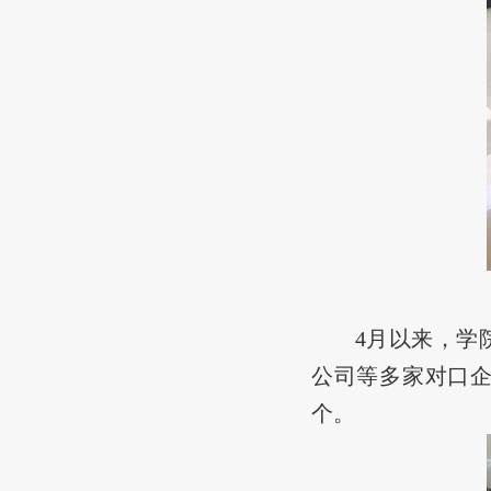
4月
以来
，学
公司等多家
对口
个。