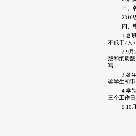
三、各
2016
四、申
1
.各
不低于
7人
2.9
版和纸质版
写
。
3
.各
奖学生初审
4.
学
三个工作日
5.10