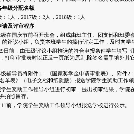
年级分配名额
级：1人，2017级：2人，2018级：1人
请及评审程序
班级在国庆节前召开班会，组成由班主任、团支部和班委
）的评议小组，负责本班学生的操行评定工作，及时向学
月29日前，由班级评议小组推选的符合申报条件
学生填写《
，
打印审批表时以正反一页纸为原则
,除签名需手填外其
年级辅导员将附件
1：
《国家奖学金申请审批表》
、附件
2
名单表》
（电子文档
和纸质版
）
报送学院学生奖助工作领
院学生奖助工作领导小组进行初审，提出初审结果，
学院
并拍照留存。
月11前，学院
学生奖助工作领导小组
报送学校进行公示。