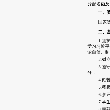
分配名额及
一、
国家奖
二、
1.拥
学习习近平
论自信、制
2.树
3.遵
分；
4.刻
5.积
6.参
7.学
8.
荣