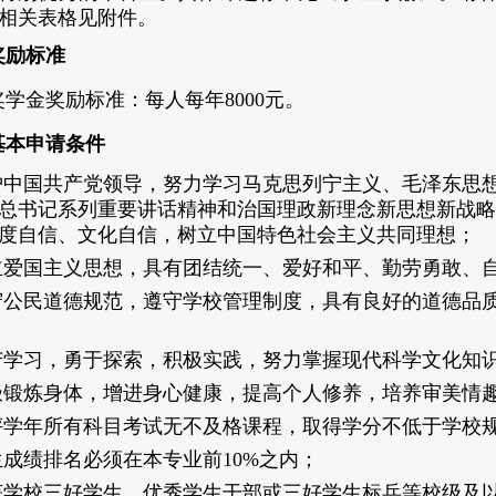
相关表格见附件。
奖励标准
学金奖励标准：每人每年
8000
元。
基本申请条件
护中国共产党领导，努力学习马克思列宁主义、毛泽东思
总书记系列重要讲话精神和治国理政新理念新思想新战略
度自信、文化自信，树立中国特色社会主义共同理想；
立爱国主义思想，具有团结统一、爱好和平、勤劳勇敢、
守公民道德规范，遵守学校管理制度，具有良好的道德品
苦学习，勇于探索，积极实践，努力掌握现代科学文化知
极锻炼身体，增进身心健康，提高个人修养，培养审美情
评学年所有科目考试无不及格课程，取得学分不低于学校
生成绩排名必须在本专业前
10%之内；
获学校三好学生、优秀学生干部或三好学生标兵等校级及