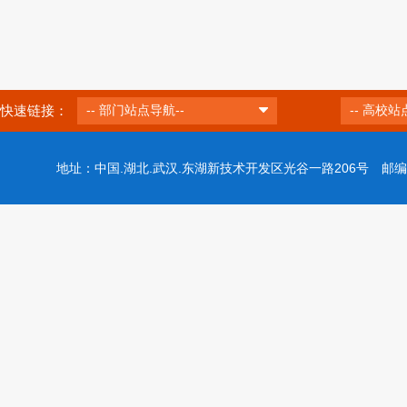
快速链接：
-- 部门站点导航--
-- 高校站
地址：中国.湖北.武汉.东湖新技术开发区光谷一路206号 邮编：43