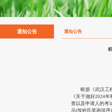
通知公告
通知公告
机
根据《武汉工
《关于做好202
查以及申请人的考
示(按姓氏笔画排序)，