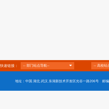
快速链接：
-- 部门站点导航--
-- 高校站
地址：中国.湖北.武汉.东湖新技术开发区光谷一路206号 邮编：43