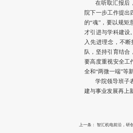
在听取汇报后
院下一步工作提出
的
“魂”，要以规
才引进与学科建设
入先进理念，不断
队，坚持引育结合
要高度重视安全
工
全和
“两微一端”
学院领导班子
建与事业发展再上
上一条：
智汇机电前沿，研创