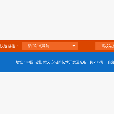
快速链接：
-- 部门站点导航--
-- 高校站
地址：中国.湖北.武汉.东湖新技术开发区光谷一路206号 邮编：43