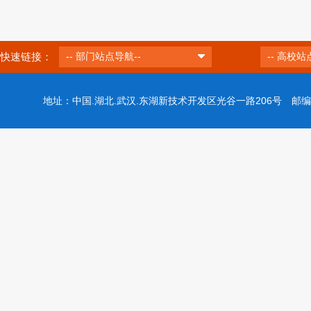
快速链接：
-- 部门站点导航--
-- 高校站
地址：中国.湖北.武汉.东湖新技术开发区光谷一路206号 邮编：43