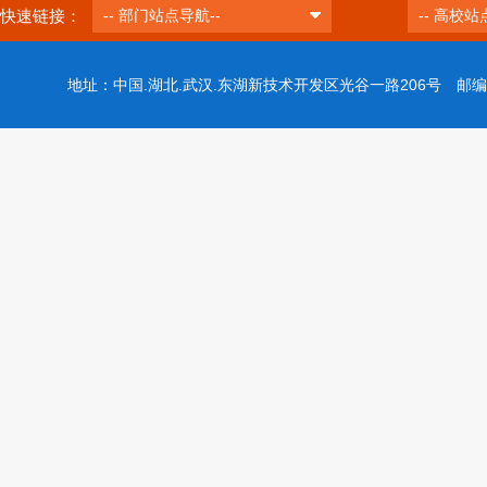
快速链接：
-- 部门站点导航--
-- 高校站
地址：中国.湖北.武汉.东湖新技术开发区光谷一路206号 邮编：43