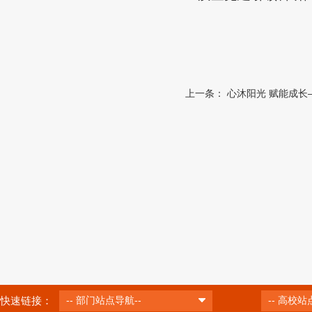
上一条：
心沐阳光 赋能成
快速链接：
-- 部门站点导航--
-- 高校站