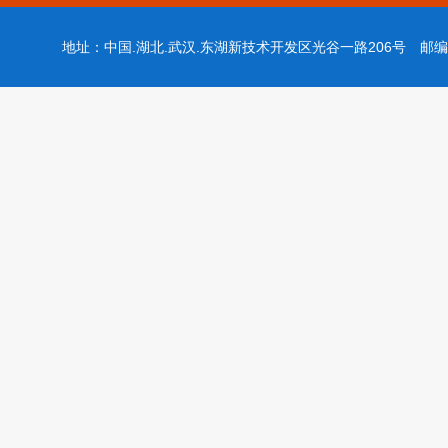
地址：中国.湖北.武汉.东湖新技术开发区光谷一路206号 邮编：43