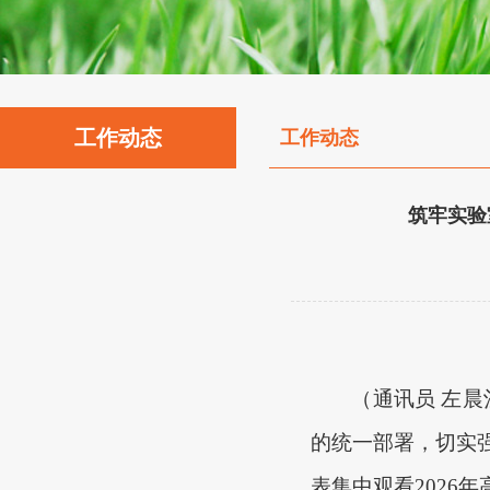
工作动态
工作动态
筑牢实验
（
通讯员
左晨
的统一部署，切实
表
集中观看
202