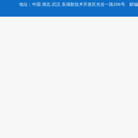
地址：中国.湖北.武汉.东湖新技术开发区光谷一路206号 邮编：43