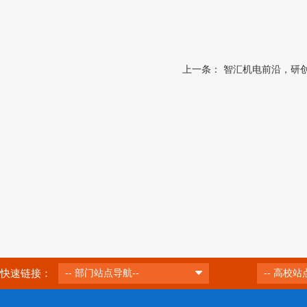
上一条：
智汇机电前沿，研创
快速链接：
-- 部门站点导航--
-- 高校站