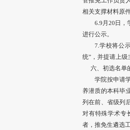
管推免工作负责
相关支撑材料原
6.9月
20
日，
进行公示。
7.学校将
统”，并提请上级
六
、
初选名单
学院按申请
养潜质的本科毕
列在前、省级列
对有特殊学术专
者，推免生遴选