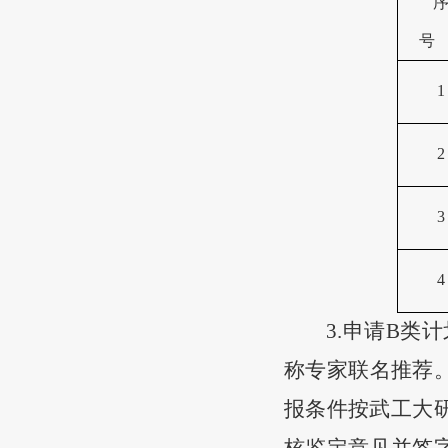
号
1
2
3
4
3.申请B类
称专家联名推荐
报条件按武工大研
核鉴定意见并签