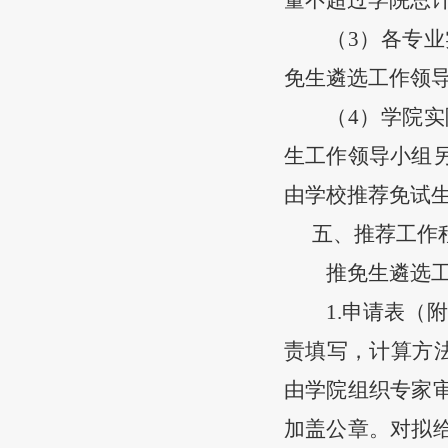
（
3）各专
免生遴选工作领
（
4）学院
生工作领导小组
由学校推荐免试
五
、
推荐工作
推免生遴选
1.申请表（
责填写，计算方法
由学院组织
专家
加盖公章。对拟