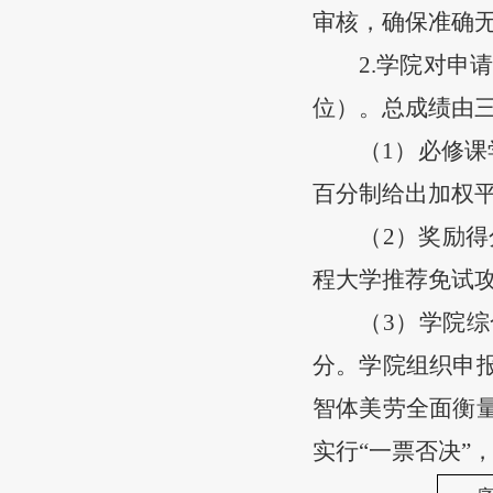
审核，确保准确
2.学院对申
位）。总成绩由
（
1）
必修课
百分制给出加权
（
2）奖励得
程大学推荐免试攻
（
3）学院
分。
学院组织申
智体美劳全面衡
实行
“一票否决”