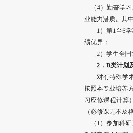
（
4
）勤奋学习
业能力潜质。其
1
）第
1
至
6
学
绩优异；
2
）学生全国
2
．
B
类计划
对有特殊学
按照本专业培养
习应修课程计算
（必修课无不及
（
1
）参加科研