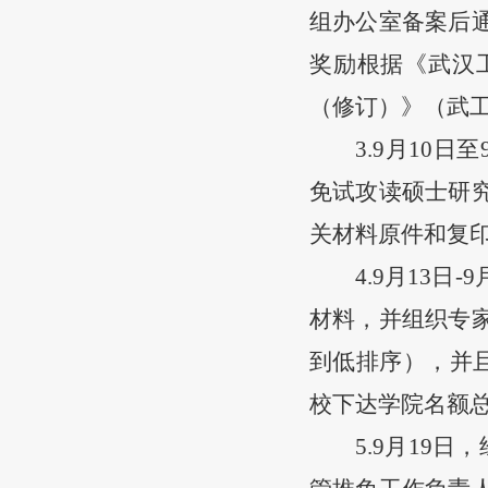
组办公室
备案后
奖励根据《武汉
（修订）》（武
3.9月
10
日至
免试攻读硕士研
关材料原件和复
4.9月
13
日
-9
材料，并组织专
到低排序）
，
并
校下达学院名额
5.9月
19
日，