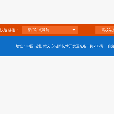
快速链接：
-- 部门站点导航--
-- 高校站
地址：中国.湖北.武汉.东湖新技术开发区光谷一路206号 邮编：43