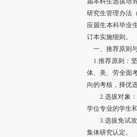
届本科生选拔培
研究生管理办法
应届生本科毕业
订本实施细则。
一、推荐原则
1.推荐原则
体
、
美、劳
全面
向的考核，择优
2.选拔对
学位专业的学生
3.选拔免
集体研究认定。