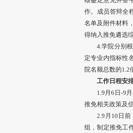
作。成员答辩全
名单及附件材料
得纳入推免遴选
4.学院分别
定专业内指标性
院名额总数的
1.
工作日程
安
1.9月
6
日
-9月
推免相关政策及信
2.9月
10
日前
组，制定推免工