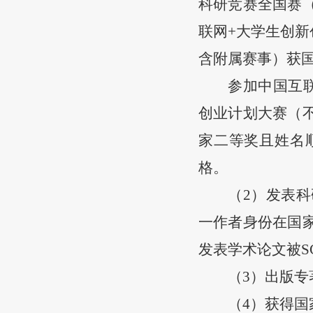
科研竞赛全国赛
联网
+
大学生创新
含附属赛事）获
参加中国互
创业计划大赛（
家二等奖且姓名
格。
（
2
）发表科
一作者身份在国
发表学术论文被
S
（
3
）出版专
（
4
）获得国