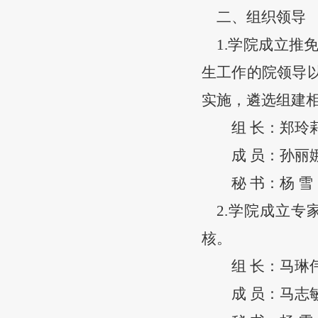
二、组织领导
1.学院成立
生工作的院领导
实施，遴选组建
组
长：
郑玲
成
员：
孙丽
秘
书：
杨
雪
2.学院成立
核。
组
长
：
马琳
成
员：
马志