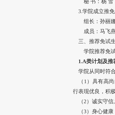
秘
书：
杨
雪
3.学院成立推
组长：
孙丽
成员：马飞
三
、
推荐免试
学院推荐免
1.
A类计划及推
学院从同时符
（
1
）具有高尚
行表现优良，积
（
2
）诚实守信
,
（
3
）身心健康