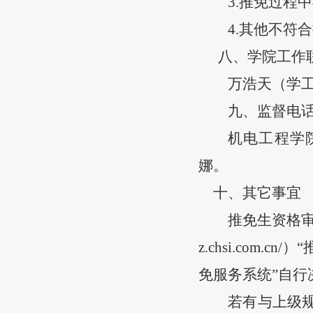
3
.推免过程中
4
.其他不符
八
、
学院工作
万浩天
（学
九
、
监督电
机电工程学
娜。
十
、
其它事宜
推免生资格
z.chsi.com.cn/
）
“
免服务系统”自
若有与上级