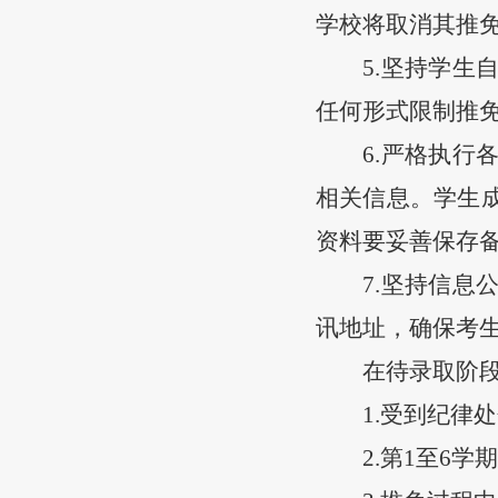
学校将取消其推
5.坚持学
任何形式限制推
6.严格执
相关信息。学生
资料要妥善保存
7.坚持信
讯地址，确保考
在待录取阶
1.受到纪律处
2.
第
1至6学