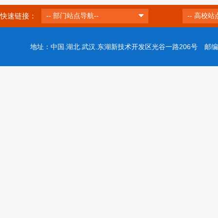
快速链接：
-- 部门站点导航--
-- 高校站
地址：中国.湖北.武汉.东湖新技术开发区光谷一路206号 邮编：43