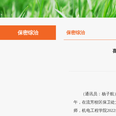
保密综治
保密综治
（通讯员：杨子航
午，在流芳校区保卫处
师，机电工程学院
20