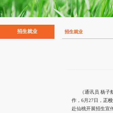
招生就业
招生就业
（通讯员 杨
作
，
6月
27
日，
正校
赴仙桃开展招生宣